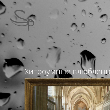
Хитроумные влюблен